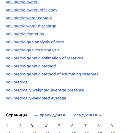
volumetric sweep
volumetric sweep efficiency
volumetric water content
volumetric water discharge
volumetric-centering
volumetric-gas analysis of core
volumetric-gas core analysis
volumetric-genetic estimation of reserves
volumetric-genetic method
volumetric-genetic method of estimating reserves
volumetrical
volumetrically weighted average pressure
volumetrically-weighted average
Страницы
←
предыдущая
следующая
→
1
2
3
4
5
6
7
8
9