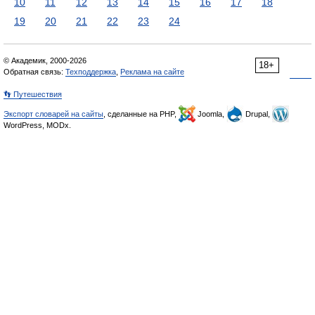
10
11
12
13
14
15
16
17
18
19
20
21
22
23
24
© Академик, 2000-2026
18+
Обратная связь:
Техподдержка
,
Реклама на сайте
👣 Путешествия
Экспорт словарей на сайты
, сделанные на PHP,
Joomla,
Drupal,
WordPress, MODx.